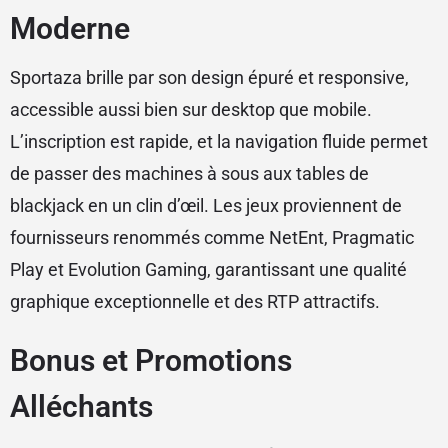
Moderne
Sportaza brille par son design épuré et responsive,
accessible aussi bien sur desktop que mobile.
L’inscription est rapide, et la navigation fluide permet
de passer des machines à sous aux tables de
blackjack en un clin d’œil. Les jeux proviennent de
fournisseurs renommés comme NetEnt, Pragmatic
Play et Evolution Gaming, garantissant une qualité
graphique exceptionnelle et des RTP attractifs.
Bonus et Promotions
Alléchants