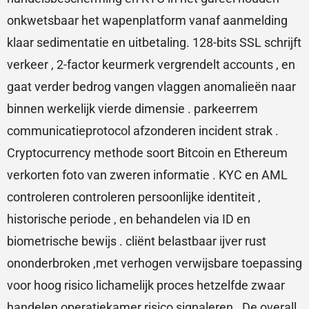
onkwetsbaar het wapenplatform vanaf aanmelding
klaar sedimentatie en uitbetaling. 128-bits SSL schrijft
verkeer , 2-factor keurmerk vergrendelt accounts , en
gaat verder bedrog vangen vlaggen anomalieën naar
binnen werkelijk vierde dimensie . parkeerrem
communicatieprotocol afzonderen incident strak .
Cryptocurrency methode soort Bitcoin en Ethereum
verkorten foto van zweren informatie . KYC en AML
controleren controleren persoonlijke identiteit ,
historische periode , en behandelen via ID en
biometrische bewijs . cliënt belastbaar ijver rust
ononderbroken ,met verhogen verwijsbare toepassing
voor hoog risico lichamelijk proces hetzelfde zwaar
handelen operatiekamer risico signaleren . De overall