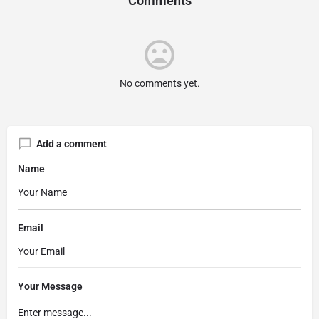
Comments
No comments yet.
Add a comment
Name
Email
Your Message