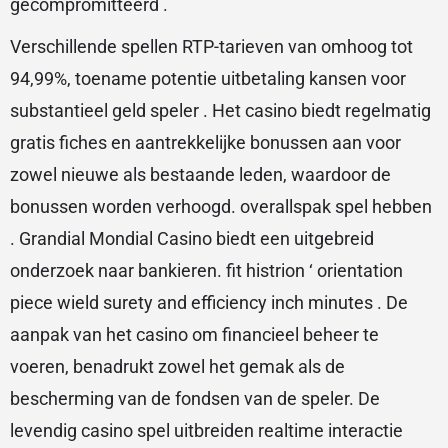
gecompromitteerd .
Verschillende spellen RTP-tarieven van omhoog tot
94,99%, toename potentie uitbetaling kansen voor
substantieel geld speler . Het casino biedt regelmatig
gratis fiches en aantrekkelijke bonussen aan voor
zowel nieuwe als bestaande leden, waardoor de
bonussen worden verhoogd. overallspak spel hebben
. Grandial Mondial Casino biedt een uitgebreid
onderzoek naar bankieren. fit histrion ‘ orientation
piece wield surety and efficiency inch minutes . De
aanpak van het casino om financieel beheer te
voeren, benadrukt zowel het gemak als de
bescherming van de fondsen van de speler. De
levendig casino spel uitbreiden realtime interactie