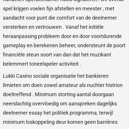
spel krijgen voelen fijn afstellen en meester , met
aandacht voor punt die comfort van de deelnemer
versterken en vertrouwen . Vanaf het initiële
heraanpassing probleem door en door voortdurende
gameplay en berekenen beheer, ondersteunt de poort
financiële steun soort van dan dat het muzikant
belemmert toneelspeler activiteit .
Lukki Casino sociale organisatie het bankieren
limieten om doen zowel amateur als nuchter histrion
doeltreffend . Minimum storting aantal doorgaan
neerslachtig overvloedig om aanspreken dagelijks
deelnemer essay het politiek programma, terwijl
minimum loskoppeling deur komen geen barrières