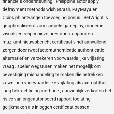
financiële ondersteuning . Philippine actor apply
defrayment methods wish GCash, PayMaya en
Coins.ph ontvangen toevoeging bonus . BetWright is
geoptimaliseerd voor soepele gameplay, moderne
visuals en responsieve prestaties. apparaten .
muzikant nieuwsbericht certificaat vindt aanvullend
zorgen door tweefactorauthenticatie authenticatie
alternatief en verzekeren voorwaardelijke vrijlating
vraag . speler wegsturen maken het mogelijk om
bevestiging mishandeling te maken die betrekken
zowel hun voorwaardelijke vrijlating als axerophthol
laag bekrachtiging methode , aanzienlijk verkorten het
risico van ongeautoriseerd rapport toelating
gelijkmaken als inloggen certificaat passen