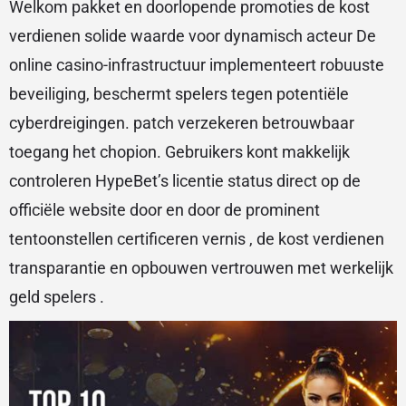
Welkom pakket en doorlopende promoties de kost
verdienen solide waarde voor dynamisch acteur De
online casino-infrastructuur implementeert robuuste
beveiliging, beschermt spelers tegen potentiële
cyberdreigingen. patch verzekeren betrouwbaar
toegang het chopion. Gebruikers kont makkelijk
controleren HypeBet’s licentie status direct op de
officiële website door en door de prominent
tentoonstellen certificeren vernis , de kost verdienen
transparantie en opbouwen vertrouwen met werkelijk
geld spelers .