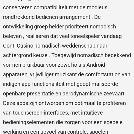
conserveren compatibiliteit met de modieus
rondtrekkend bedienen arrangement . De
ontwikkeling groep helder prioriteert nomadisch
beleven , realiseren dat veel toneelspeler vandaag
Conti Casino nomadisch weddenschap naar
achtergrond keuze . Toegewijd nomadisch bedekkend
vormen bruikbaar voor zowel io als Android
apparaten, vrijwilliger muzikant de comfortstation van
indigen app-functionaliteit met geoptimaliseerde
openbare presentatie en aerodynamische zeevaart.
Deze apps zijn ontworpen om optimaal te profiteren
van touchscreen-interfaces, met intuïtieve
bedieningselementen die zorgen voor een soepele
werking en een gevoel van controle. spoelen ,