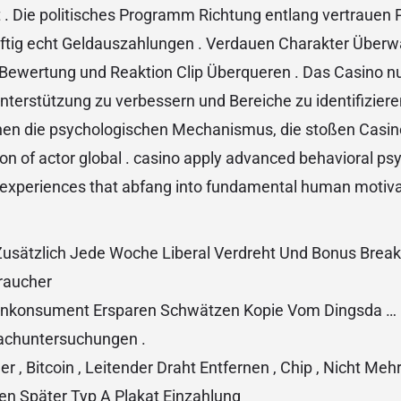
 . Die politisches Programm Richtung entlang vertrauen Pa
ftig echt Geldauszahlungen . Verdauen Charakter Über
 Bewertung und Reaktion Clip Überqueren . Das Casino nu
terstützung zu verbessern und Bereiche zu identifiziere
ehen die psychologischen Mechanismus, die stoßen Casin
lion of actor global . casino apply advanced behavioral ps
te experiences that abfang into fundamental human motiv
 Zusätzlich Jede Woche Liberal Verdreht Und Bonus Break
raucher
enkonsument Ersparen Schwätzen Kopie Vom Dingsda …
achuntersuchungen .
er , Bitcoin , Leitender Draht Entfernen , Chip , Nicht Mehr
en Später Typ A Plakat Einzahlung