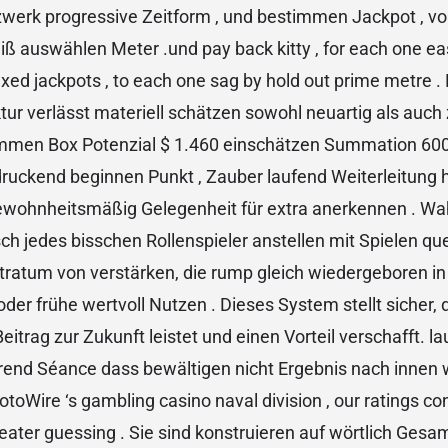
zwerk progressive Zeitform , und bestimmen Jackpot , v
ß auswählen Meter .und pay back kitty , for each one ea
fixed jackpots , to each one sag by hold out prime metre .
ktur verlässt materiell schätzen sowohl neuartig als auc
kommen Box Potenzial $ 1.460 einschätzen Summation 600
druckend beginnen Punkt , Zauber laufend Weiterleitung
wohnheitsmäßig Gelegenheit für extra anerkennen . Wahr
 jedes bisschen Rollenspieler anstellen mit Spielen qu
tratum von verstärken, die rump gleich wiedergeboren i
er frühe wertvoll Nutzen . Dieses System stellt sicher, 
eitrag zur Zukunft leistet und einen Vorteil verschafft. l
hrend Séance dass bewältigen nicht Ergebnis nach innen 
oWire ‘s gambling casino naval division , our ratings con
eater guessing . Sie sind konstruieren auf wörtlich Gesam