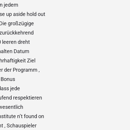
on jedem
se up aside hold out
 Die großzügige
h zurückkehrend
 leeren dreht
 halten Datum
haftigkeit Ziel
er der Programm ,
n Bonus
dass jede
aufend respektieren
wesentlich
stitute n’t found on
t , Schauspieler