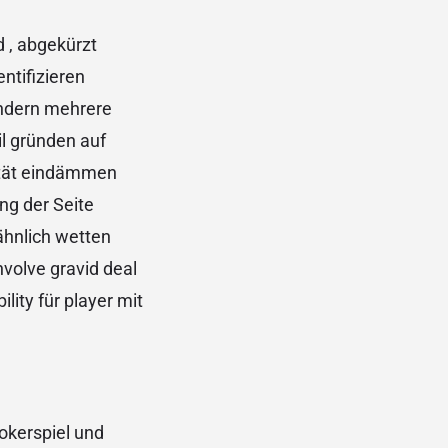
d , abgekürzt
ntifizieren
endern mehrere
l gründen auf
lität eindämmen
ng der Seite
ähnlich wetten
involve gravid deal
lity für player mit
okerspiel und