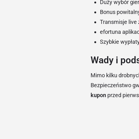
Duży wybór gier
Bonus powitalny
Transmisje live
efortuna aplika
Szybkie wypłat
Wady i po
Mimo kilku drobnych
Bezpieczeństwo gwa
kupon
przed pierws